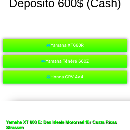
Deposito 600$ (Cash)
Yamaha XT660R
Yamaha Ténéré 660Z
Honda CRV 4x4
Yamaha XT 600 E: Das Ideale Motorrad für Costa Ricas
Strassen