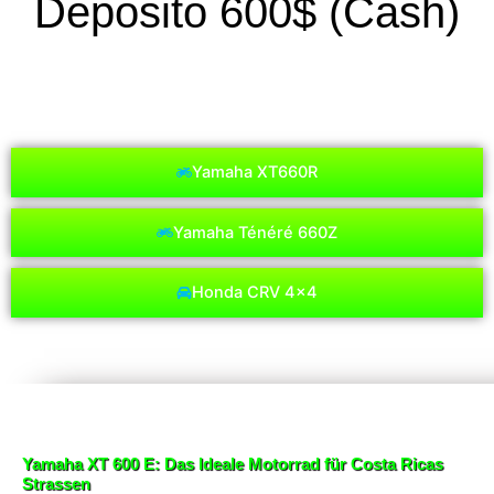
Deposito 600$ (Cash)
Yamaha XT660R
Yamaha Ténéré 660Z
Honda CRV 4x4
Yamaha XT 600 E: Das Ideale Motorrad für Costa Ricas
Strassen