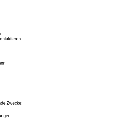
n
ontaktieren
mer
n
nde Zwecke:
tungen