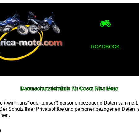
ROADBOOK
Datenschutzrichtlinie für Costa Rica Moto
oto („wir“, „uns“ oder „unser“) personenbezogene Daten sammelt
r Schutz Ihrer Privatsphäre und personenbezogenen Daten ist u
ehen.
n